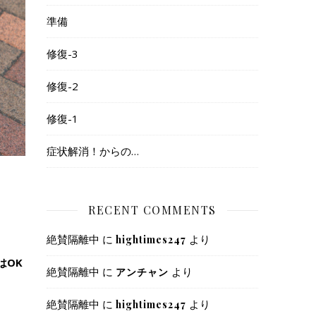
準備
修復-3
修復-2
修復-1
症状解消！からの…
RECENT COMMENTS
絶賛隔離中
に
より
hightimes247
はOK
絶賛隔離中
に
より
アンチャン
絶賛隔離中
に
より
hightimes247