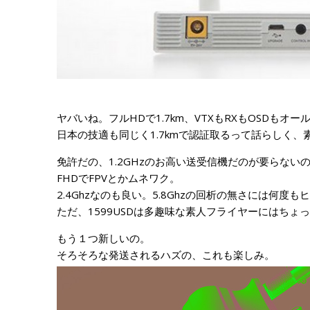
ヤバいね。フルHDで1.7km、VTXもRXもOSDもオ
日本の技適も同じく1.7kmで認証取るって話らしく、素晴
免許だの、1.2GHzのお高い送受信機だのが要らない
FHDでFPVとかムネワク。
2.4Ghzなのも良い。5.8Ghzの回析の無さには何度
ただ、1599USDは多趣味な素人フライヤーにはちょ
もう１つ新しいの。
そろそろな発送されるハズの、これも楽しみ。