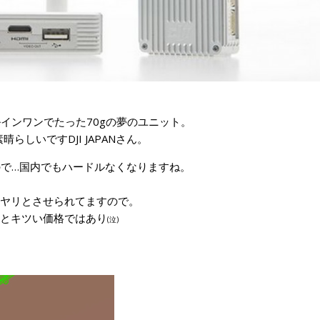
ールインワンでたった70gの夢のユニット。
らしいですDJI JAPANさん。
ので…国内でもハードルなくなりますね。
もヒヤリとさせられてますので。
っとキツい価格ではあり
(泣)