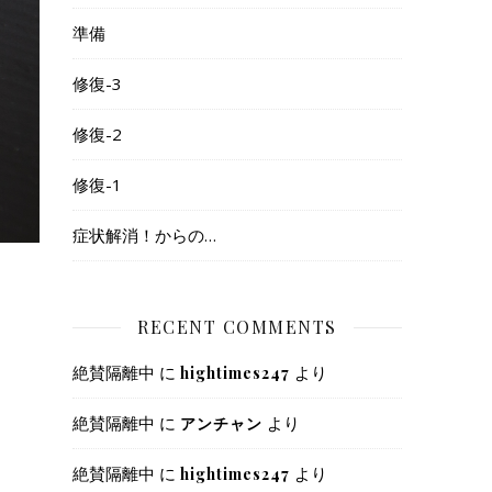
準備
修復-3
修復-2
修復-1
症状解消！からの…
RECENT COMMENTS
絶賛隔離中
に
より
hightimes247
絶賛隔離中
に
より
アンチャン
絶賛隔離中
に
より
hightimes247