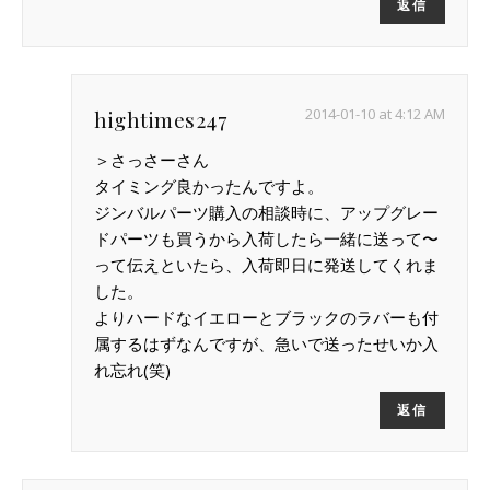
返信
2014-01-10 at 4:12 AM
hightimes247
＞さっさーさん
タイミング良かったんですよ。
ジンバルパーツ購入の相談時に、アップグレー
ドパーツも買うから入荷したら一緒に送って〜
って伝えといたら、入荷即日に発送してくれま
した。
よりハードなイエローとブラックのラバーも付
属するはずなんですが、急いで送ったせいか入
れ忘れ(笑)
返信