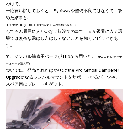
わけで。
一応言い訳しておくと、Fly Awayや整備不良ではなくて、攻
めた結果と…
(
1度目
のVoltage Protectionの設定ミスは整備不良か…)
もてろん周囲に人がいない状況での事で、人が視界に入る環
境では無茶な飛ばし方はしてないことを強くアピッときあ
す。
で、ジンバル補修用パーツがTBSから届いた。
(DISCO PROオーナ
ーはパーツ購入可)
ついでに、発売されたばかりの”the Pro Gimbal Dampener
Upgrade”なるジンバルマウントをサポートするパーツや、
スペア用にプレートもゲット。