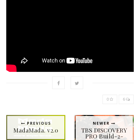
0
6
PREVIOUS
NEWER
MadaMada. v2.0
TBS DISCOVERY
PRO Build-2-