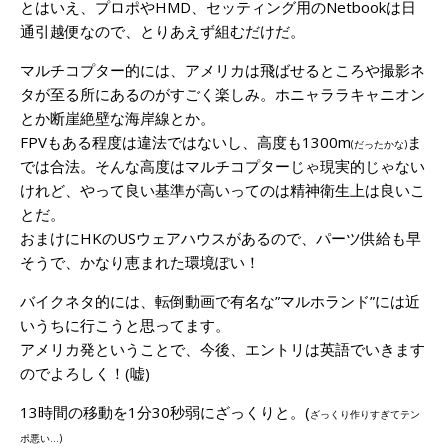
とはいえ、プロポやHMD、セッティング用のNetbookは日
通引越便なので、とりあえず組むだけだ。
マルチコプター的には、アメリカは飛ばせるところや撮影ネ
タが至る所にあるのがすごく楽しみ。ホニャララキャニオン
とか断崖絶壁な海岸線とか。
FPVもある程度は違法ではないし、高度も1300m
ま
(だったかな)
では合法。そんな高度はマルチコプターじゃ現実的じゃない
けれど、やって良い基準が高いってのは精神衛生上は良いこ
とだ。
おまけにHKのUSウェアハウスがあるので、パーツ供給も早
そうで、かなり恵まれた環境ぽい！
バイクネタ的には、転倒動画で有名な”マルホランド”には近
いうちに行こうと思ってます。
アメリカ発ということで、今後、エントリは英語でいきます
のでよろしく！(嘘)
13時間の移動を1分30秒弱にざっくりと。(
ざっくり作りすぎてテン
ポ悪い…)