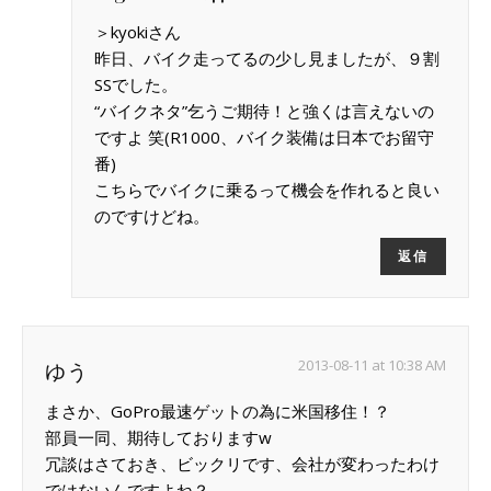
＞kyokiさん
昨日、バイク走ってるの少し見ましたが、９割
SSでした。
“バイクネタ”乞うご期待！と強くは言えないの
ですよ 笑(R1000、バイク装備は日本でお留守
番)
こちらでバイクに乗るって機会を作れると良い
のですけどね。
返信
2013-08-11 at 10:38 AM
ゆう
まさか、GoPro最速ゲットの為に米国移住！？
部員一同、期待しておりますw
冗談はさておき、ビックリです、会社が変わったわけ
ではないんですよね？