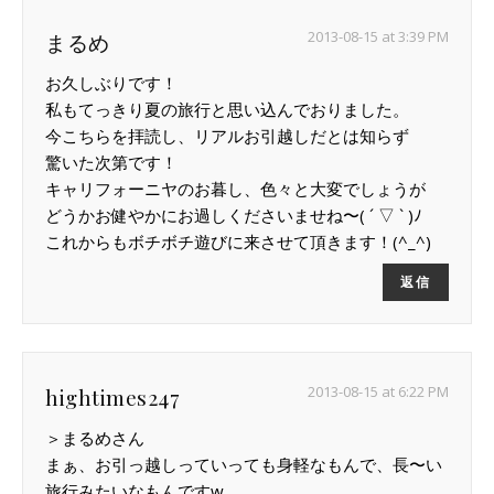
2013-08-15 at 3:39 PM
まるめ
お久しぶりです！
私もてっきり夏の旅行と思い込んでおりました。
今こちらを拝読し、リアルお引越しだとは知らず
驚いた次第です！
キャリフォーニヤのお暮し、色々と大変でしょうが
どうかお健やかにお過しくださいませね〜( ´ ▽ ` )ﾉ
これからもボチボチ遊びに来させて頂きます！(^_^)
返信
2013-08-15 at 6:22 PM
hightimes247
＞まるめさん
まぁ、お引っ越しっていっても身軽なもんで、長〜い
旅行みたいなもんですw