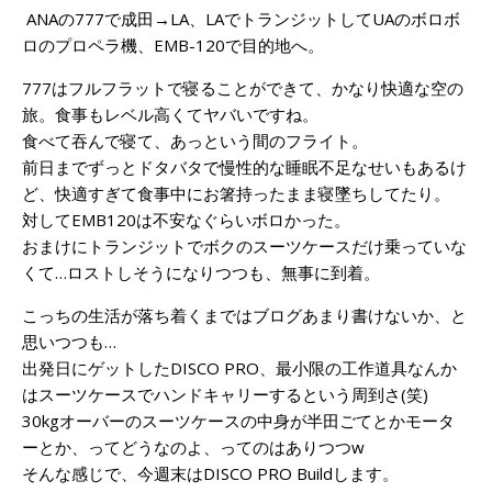
ANAの777で成田→LA、LAでトランジットしてUAのボロボ
ロのプロペラ機、EMB-120で目的地へ。
777はフルフラットで寝ることができて、かなり快適な空の
旅。食事もレベル高くてヤバいですね。
食べて吞んで寝て、あっという間のフライト。
前日までずっとドタバタで慢性的な睡眠不足なせいもあるけ
ど、快適すぎて食事中にお箸持ったまま寝墜ちしてたり。
対してEMB120は不安なぐらいボロかった。
おまけにトランジットでボクのスーツケースだけ乗っていな
くて…ロストしそうになりつつも、無事に到着。
こっちの生活が落ち着くまではブログあまり書けないか、と
思いつつも…
出発日にゲットしたDISCO PRO、最小限の工作道具なんか
はスーツケースでハンドキャリーするという周到さ(笑)
30kgオーバーのスーツケースの中身が半田ごてとかモータ
ーとか、ってどうなのよ、ってのはありつつw
そんな感じで、今週末はDISCO PRO Buildします。