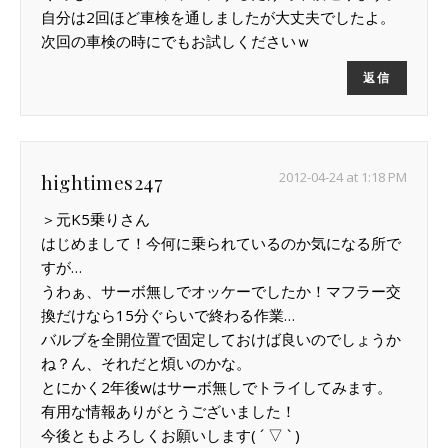
自分は2回ほど車検を通しましたが大丈夫でしたよ。
次回の車検の時にでもお試しくださいｗ
返信
2012-04-24 at 1:18 PM
hightimes247
＞元K5乗りさん
はじめまして！今何に乗られているのか気になる所で
すが…
うわぁ、サーボ無しでオッケーでしたか！マフラー交
換だけなら15分ぐらいで終わる作業…
バルブを全開位置で固定しておけば良いのでしょうか
ね？ん、それだと煩いのかな。
とにかく2年後wはサーボ無しでトライしてみます。
有用な情報ありがとうございました！
今後ともよろしくお願いします( ´ ▽ ` )