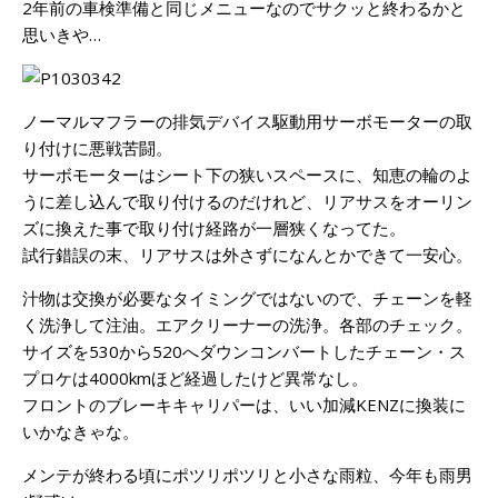
2年前の車検準備
と同じメニューなのでサクッと終わるかと
思いきや…
ノーマルマフラーの排気デバイス駆動用サーボモーターの取
り付けに悪戦苦闘。
サーボモーターはシート下の狭いスペースに、知恵の輪のよ
うに差し込んで取り付けるのだけれど、リアサスをオーリン
ズに換えた事で取り付け経路が一層狭くなってた。
試行錯誤の末、リアサスは外さずになんとかできて一安心。
汁物は交換が必要なタイミングではないので、チェーンを軽
く洗浄して注油。エアクリーナーの洗浄。各部のチェック。
サイズを530から520へダウンコンバートしたチェーン・ス
プロケは4000kmほど経過したけど異常なし。
フロントのブレーキキャリパーは、いい加減KENZに換装に
いかなきゃな。
メンテが終わる頃にポツリポツリと小さな雨粒、今年も雨男