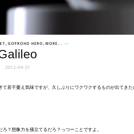
,
,
ET
GOPROHD HERO
MORE...
Galileo
2012-04-21
ぎて若干萎え気味です
が、久しぶりにワクワクするものが出てきた
だろ？想像力を掻立てるだろ？っつーことですよ。