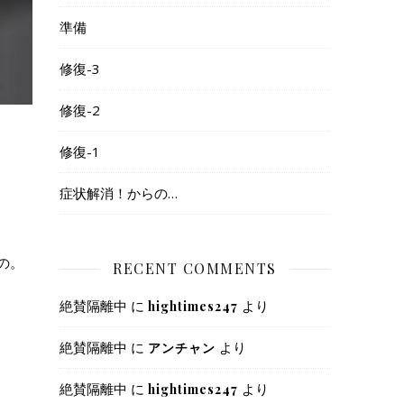
準備
修復-3
修復-2
修復-1
症状解消！からの…
の。
RECENT COMMENTS
絶賛隔離中
に
より
hightimes247
絶賛隔離中
に
より
アンチャン
絶賛隔離中
に
より
hightimes247