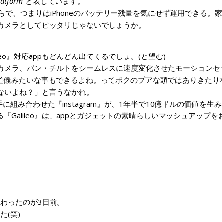
latform”
と表しています。
からで、つまりはiPhoneのバッテリー残量を気にせず運用できる。
カメラとしてピッタリじゃないでしょうか。
。
leo』対応appもどんどん出てくるでしょ。(と望む)
カメラ、パン・チルトをシームレスに速度変化させたモーションセ
赤道儀みたいな事もできるよね。ってボクのプアな頭ではありきたり
ないよね？」と言うなかれ。
組み合わせた『instagram』が、1年半で10億ドルの価値を生
Galileo』は、appとガジェットの素晴らしいマッシュアップを
g”に変わったのが3日前。
た(笑)