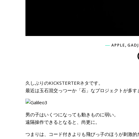
,
APPLE
GADJ
久しぶりの
KICKSTERTER
ネタです。
最近は
玉石混交っつーか「石」なプロジェクトが多す
男の子はいくつになっても動きものに弱い。
遠隔操作できるとなると、尚更に。
つまりは、コード付きよりも飛びっ子のほうが刺激的