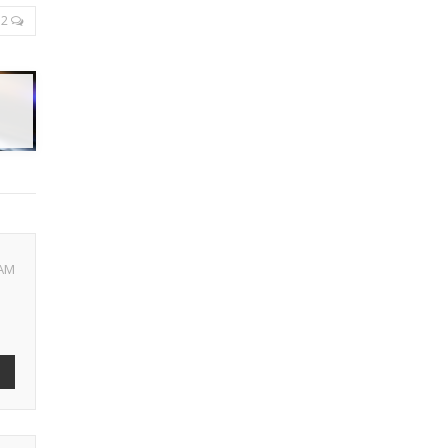
2
 AM