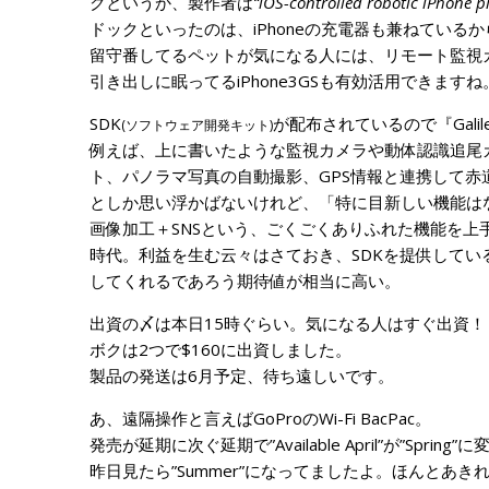
クというか、製作者は
“
iOS-controlled robotic iPhone p
ドックといったのは、iPhoneの充電器も兼ねている
留守番してるペットが気になる人には、リモート監視
引き出しに眠ってるiPhone3GSも有効活用できますね
SDK
が配布されているので『Gali
(ソフトウェア開発キット)
例えば、上に書いたような監視カメラや動体認識追尾
ト、パノラマ写真の自動撮影、GPS情報と連携して
としか思い浮かばないけれど、「特に目新しい機能は
画像加工＋SNSという、ごくごくありふれた機能を上手に
時代。利益を生む云々はさておき、SDKを提供している『
してくれるであろう期待値が相当に高い。
出資の〆は本日15時ぐらい。気になる人はすぐ出資！
ボクは2つで$160に出資しました。
製品の発送は6月予定、待ち遠しいです。
あ、遠隔操作と言えばGoProのWi-Fi BacPac。
発売が延期に次ぐ延期で”Available April”が”Sprin
昨日見たら”Summer”になってましたよ。ほんとあきれ