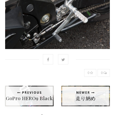
0
0
PREVIOUS
NEWER
GoPro HERO9 Black
走り納め