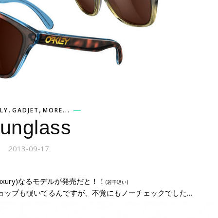
,
,
LY
GADJET
MORE...
unglass
2013-09-17
xury)なるモデルが発売だと！！
(若干遅い)
めにショップも覗いてるんですが、不覚にもノーチェックでした…