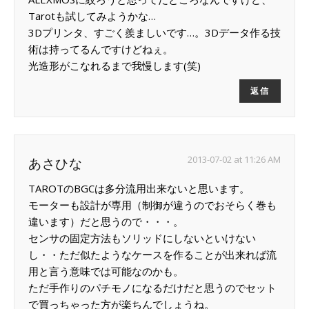
Tarotも試してみようかな…
3Dプリンタ、すごく羨ましいです…。3Dデータ作る技
術は持ってるんですけどねぇ。
光造形がこなれるまで我慢します(笑)
返信
2013-07-02 at 11:26 AM
あさひな
TAROTのBGCは多分流用出来ないと思います。
モーターも設計が専用（制御が違うのでおそらく巻も
違います）だと思うので・・・。
センサの固定方法もソリッドにしないといけない
し・・ただ似たようなケースを作ることが出来れば流
用と言う意味では可能なのかも。
ただ手作りのパチモノになるだけだと思うのでセット
で買っちゃった方が楽ちんでしょうね。