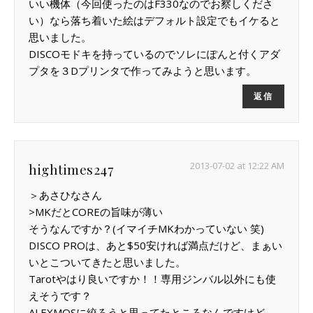
いい機体（今回使ったのはF330なのでお察しくださ
い）なら落ち着いた絵はデフォルト設定でもイケると
思いました。
DISCOモドキを持っているのでソレにぽんと付くアダ
プタを３Dプリンタで作ってみようと思います。
返信
2013-07-02 at 12:22 AM
hightimes247
＞あさひなさん
>MKだとCOREの旨味が薄い
そうなんですか？(イマイチMKわかっていない 笑)
DISCO PROは、あと$50安ければ満点だけど、まぁい
いとこついてきたと思いました。
Tarotやはり良いですか！！専用ジンバル以外にも使
えそうです？
ALEXMOSに絞ろうと思ってたところなんですけど、