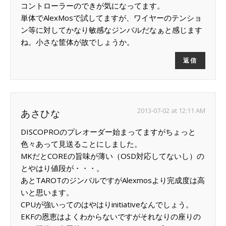
コントローラーのできが気になってます。
単体でAlexMosで試してますが、ワイヤーのテンショ
ン等に対してかなり敏感なジンバルだなぁと感じます
ね。小さな筐体が故でしょうか。
返信
2013-07-02 at 12:11 AM
あさひな
DISCOPROのプレオーダー始まってますがちょっと
色々あって見送ることにしました。
MKだとCOREの旨味が薄い（OSD対応してないし）の
とやはり値段が・・・。
あとTAROTのジンバルですがAlexmosより完成度は高
いと思います。
CPUが強いってのはやはりinitiativeなんでしょう。
EKFの恩恵はよくわからないですがそれなりの座りの