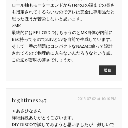
ロール軸もモーターエンドからHero3の端までの長さ
も指定されてくるらいなのでアレは完全に専用品だと
思ったほうが苦労しないと思います。
>MK
最終的にはEPI-OSDつけちゃうのとMK自体が内部に
BEC持ってるので3.3vと5vを自前で生成しています。
そして一番の問題はコンパクトなNAZAに絞って設計
されてるので物理的に入らないんだろうなという点。
この辺が旨味の薄さでしょうか。
返信
2013-07-02 at 10:10 PM
hightimes247
＞あさひなさん
詳細解説ありがとうございます。
DIY DISCOで試してみようと思いましたが、難しいで