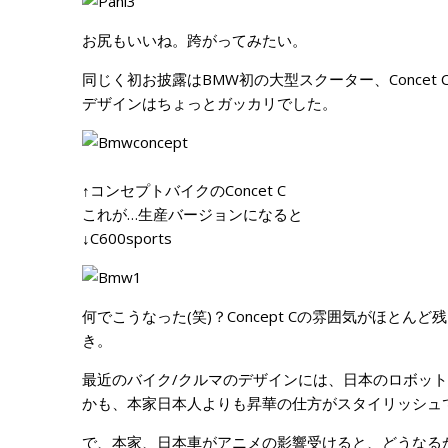
お尻もいいね。跨がってみたい。
同じく初お披露はBMW初の大型スクーター、Concet C
デザインはちょっとガッカリでした。
↑コンセプトバイクのConcet C
これが…生産バージョンになると
↓C600sports
何でこうなった(笑)？Concept Cの雰囲気がほと
き。
最近のバイク/クルマのデザインには、日本のロボッ
かも、本家日本人よりも昇華の仕方がスタイリッシュ
で、本家、日本車がアニメの影響受けると、どうなる