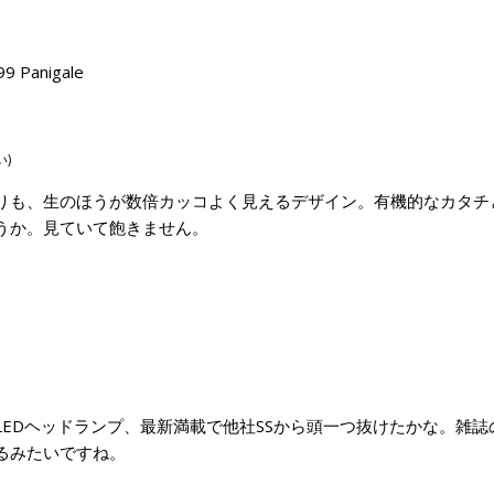
anigale
い
)
りも、生のほうが数倍カッコよく見えるデザイン。有機的なカタチ
うか。見ていて飽きません。
。
EDヘッドランプ、最新満載で他社SSから頭一つ抜けたかな。雑誌
るみたいですね。