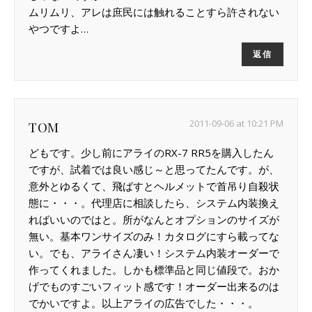
ムリムリ、アレは庶民には触れることすら許されない
やつですよ…
返信
2011-09-06 at 10:21 PM
TOM
どもです。少し前にアライのRX-7 RR5を購入したん
ですが、試着では良い感じ～と思ってたんです。が、
意外とゆるくて、飛ばすとヘルメットで首吊り自殺状
態に・・・。代理店に相談したら、システム内装換え
ればいいのではと。所がなんとオプションのサイズが
無い。基本ワンサイズのみ！カタログにすら載ってな
い。でも、アライさん凄い！システム内装オーダーで
作ってくれました。しかも標準品と同じ値段で。おか
げでものすごいフィット感です！オーダー出来るのは
でかいですよ。以上アライの広告でした・・・。