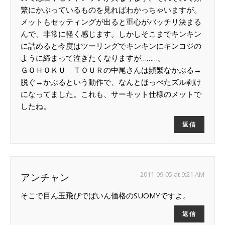
繁にかぶっているものを見ればわかっちゃいますが。
メットもセッティングが出ると重心がバッチリ決まる
んで、非常に軽く感じます。しかしそこまでキンキン
に詰めると今度はツーリングでキンキンにキンコジの
ように締まって泣きたくなりますが………。
ＧＯＨＯＫＵ ＴＯＵＲの中尾さんは頻繁なかぶる→
脱ぐ→かぶるという動作で、なんとほっぺたズル剥け
になってました。これも、サーキット仕様のメットで
したね。
返信
2011-09-05 at 9:21 AM
アンチャン
そこで目ん玉飛びでばいん価格のSUOMYですよ。
返信