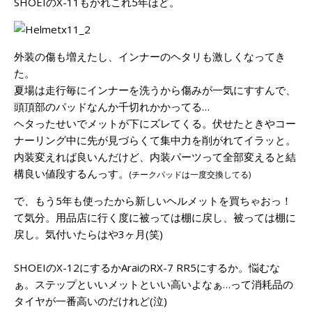
SHOEIのX-11もかれこれ5年ほど。
外装の傷も増えたし、インナーのヘタリも激しくなってき
た。
夏場は走行毎にインナーを洗うから傷みが一気にすすんで、
頭頂部のパッドなんか千切れかかってる…
ヘタったせいでメットが下にズレてくる。伏せたときやコー
ナーリング中に先が見づらくて集中力を削がれてイラッと。
内装変えれば良いんだけど、内装パーツって全部変えると結
構良い値段するんっす。
(チークパッドは一度交換してる)
で、もう5年も使ったから新しいヘルメットを買ちゃおっ！
て気分。用品店に行く度に被っては棚に戻し、被っては棚に
戻し。気付いたらはや3ヶ月(笑)
SHOEIのX-12にするかAraiのRX-7 RR5にするか。悩むな
ぁ。ステップといいメットといい高いよなぁ…って消耗品の
タイヤが一番高いのだけれど(泣)