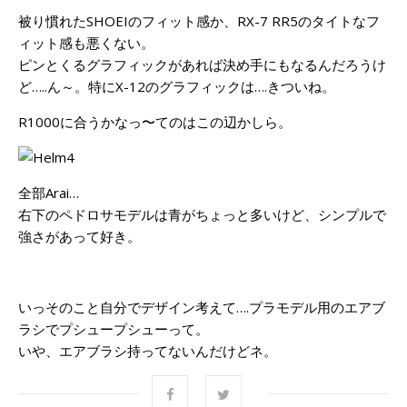
被り慣れたSHOEIのフィット感か、RX-7 RR5のタイトなフ
ィット感も悪くない。
ピンとくるグラフィックがあれば決め手にもなるんだろうけ
ど…..ん～。特にX-12のグラフィックは….きついね。
R1000に合うかなっ〜てのはこの辺かしら。
全部Arai…
右下のペドロサモデルは青がちょっと多いけど、シンプルで
強さがあって好き。
いっそのこと自分でデザイン考えて….プラモデル用のエアブ
ラシでプシュープシューって。
いや、エアブラシ持ってないんだけどネ。