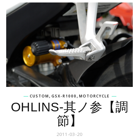
,
,
CUSTOM
GSX-R1000
MOTORCYCLE
OHLINS-其ノ参【調
節】
2011-03-20