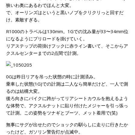
狭いわ奥にあるわでほんと大変。
で、オーリンズはというと黒いノブをクリクリっと回すだ
け。素敵すぎる。
R1000のトラベルは130mm。1Gでの沈み量が33〜34mm位
になるようにプリロードを掛けていく。
リアステップの荷掛けフックに赤ライン書いて、そこからア
クスルセンターまでの2点間で計測。
0Gは昨日リアを吊った状態の時に計測済み。
乗車した状態(1G)での計測は二人なら簡単だけど、一人で測
るのは結構大変。
後ろ向きにバイクに跨がってリアシートカウルを抱えるよう
な体勢で、アクスルナットに貼り付けたメジャーを引っ張っ
て計測。この姿勢をツナギとブーツ、メット着用で(笑)
無事にサグが出せたのでショックの馴らしに走りに行きたか
ったけど、ガソリン警告灯が点滅中。