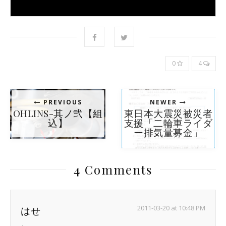
0
4
PREVIOUS
NEWER
OHLINS-其ノ弐【組
東日本大震災被災者
込】
支援「二輪車ライダ
ー排気量募金」
4 Comments
2011-03-20 at 10:48 PM
はせ