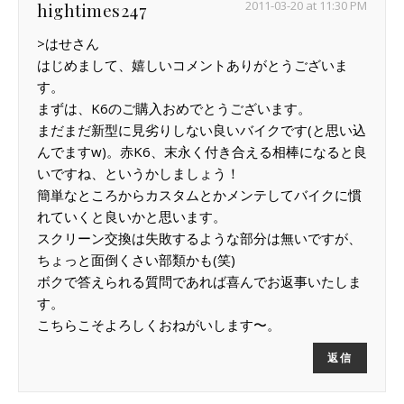
2011-03-20 at 11:30 PM
hightimes247
>はせさん
はじめまして、嬉しいコメントありがとうございま
す。
まずは、K6のご購入おめでとうございます。
まだまだ新型に見劣りしない良いバイクです(と思い込
んでますw)。赤K6、末永く付き合える相棒になると良
いですね、というかしましょう！
簡単なところからカスタムとかメンテしてバイクに慣
れていくと良いかと思います。
スクリーン交換は失敗するような部分は無いですが、
ちょっと面倒くさい部類かも(笑)
ボクで答えられる質問であれば喜んでお返事いたしま
す。
こちらこそよろしくおねがいします〜。
返信