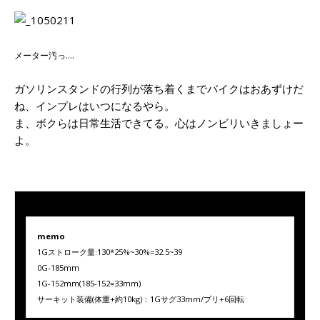
メーター汚っ….
ガソリンスタンドの行列が落ち着くまでバイクはおあずけだ
ね、インプレはいつになるやら。
ま、ボクらは日常生活できてる。心はノンビリいきましょー
よ。
memo
1Gストローク量:130*25%~30%=32.5~39
0G-185mm
1G-152mm
(185-152=33mm)
サーキット装備(体重+約10kg)：1Gサグ
33mm/
プリ+6回転