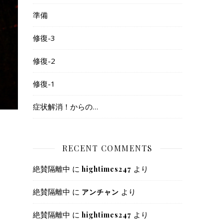
準備
修復-3
修復-2
修復-1
症状解消！からの…
RECENT COMMENTS
絶賛隔離中
に
より
hightimes247
絶賛隔離中
に
より
アンチャン
絶賛隔離中
に
より
hightimes247