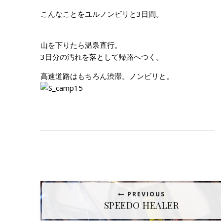
こんなことをユルノンビリと3日間。
山を下りたら温泉直行。
3日分の汚れを落として帰路へつく。
高速道路はもちろん渋滞。ノンビリと。
PREVIOUS
SPEEDO HEALER