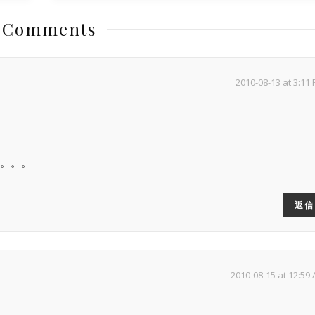
 Comments
2010-08-13 at 3:11
。。。
返信
2010-08-15 at 12:59