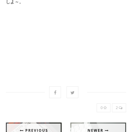
しよ～。
0
2
PREVIOUS
NEWER