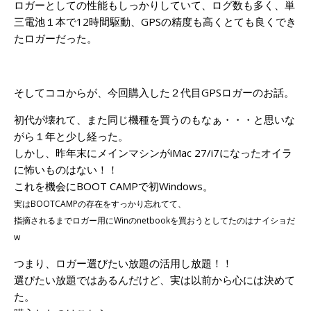
ロガーとしての性能もしっかりしていて、ログ数も多く、単
三電池１本で12時間駆動、GPSの精度も高くとても良くでき
たロガーだった。
そしてココからが、今回購入した２代目GPSロガーのお話。
初代が壊れて、また同じ機種を買うのもなぁ・・・と思いな
がら１年と少し経った。
しかし、昨年末にメインマシンがiMac 27/i7になったオイラ
に怖いものはない！！
これを機会にBOOT CAMPで初Windows。
実はBOOTCAMPの存在をすっかり忘れてて、
指摘されるまでロガー用にWinのnetbookを買おうとしてたのはナイショだ
w
つまり、ロガー選びたい放題の活用し放題！！
選びたい放題ではあるんだけど、実は以前から心には決めて
た。