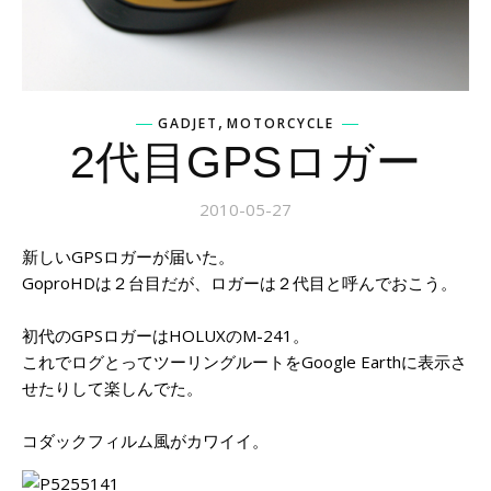
,
GADJET
MOTORCYCLE
2代目GPSロガー
2010-05-27
新しいGPSロガーが届いた。
GoproHDは２台目だが、ロガーは２代目と呼んでおこう。
初代のGPSロガーはHOLUXのM-241。
これでログとってツーリングルートをGoogle Earthに表示さ
せたりして楽しんでた。
コダックフィルム風がカワイイ。