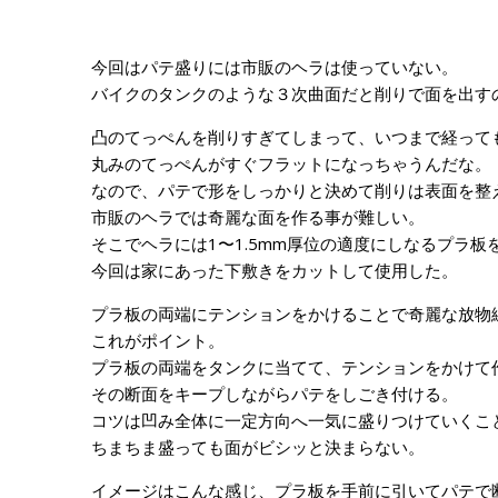
今回はパテ盛りには市販のヘラは使っていない。
バイクのタンクのような３次曲面だと削りで面を出す
凸のてっぺんを削りすぎてしまって、いつまで経って
丸みのてっぺんがすぐフラットになっちゃうんだな。
なので、パテで形をしっかりと決めて削りは表面を整
市販のヘラでは奇麗な面を作る事が難しい。
そこでヘラには1〜1.5mm厚位の適度にしなるプラ板
今回は家にあった下敷きをカットして使用した。
プラ板の両端にテンションをかけることで奇麗な放物
これがポイント。
プラ板の両端をタンクに当てて、テンションをかけて
その断面をキープしながらパテをしごき付ける。
コツは凹み全体に一定方向へ一気に盛りつけていくこ
ちまちま盛っても面がビシッと決まらない。
イメージはこんな感じ、プラ板を手前に引いてパテで