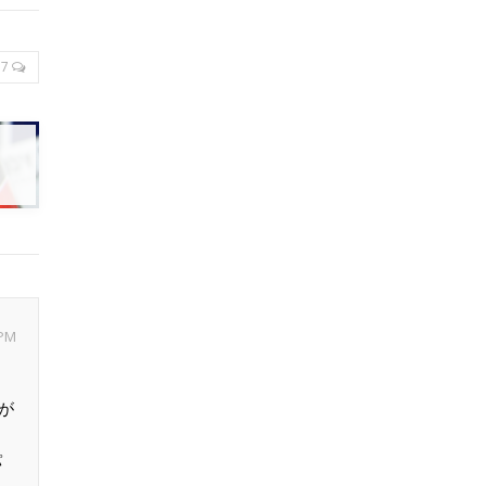
7
 PM
が
パ