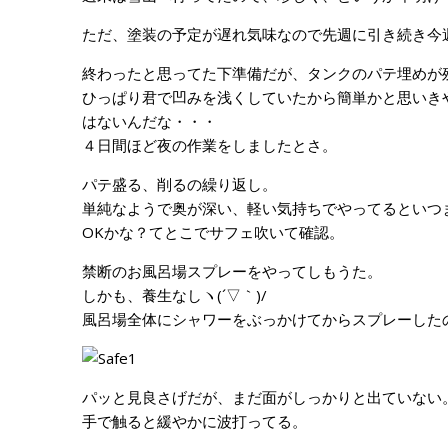
ただ、塗装の予定が遅れ気味なので先週に引き続き今
終わったと思ってた下準備だが、タンクのパテ埋めが
ひっぱり君で凹みを浅くしていたから簡単かと思いき
はないんだな・・・
４日間ほど夜の作業をしましたとさ。
パテ盛る、削るの繰り返し。
単純なようで奥が深い、軽い気持ちでやってるといつ
OKかな？てとこでサフェ吹いて確認。
禁断のお風呂場スプレーをやってしもうた。
しかも、養生なしヽ(´▽｀)/
風呂場全体にシャワーをぶっかけてからスプレーした
パッと見良さげだが、まだ面がしっかりと出ていない
手で触ると緩やかに波打ってる。