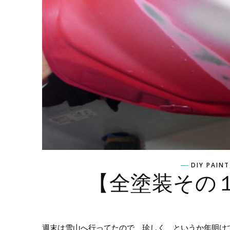
DIY PAINT
【全塗装その
週末は雪山へ行ってたので、珍しく、というか年明け