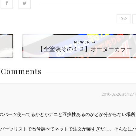
0
NEWER
【全塗装その１２】オーダーカラー
 Comments
2010-02-26 at 4:27
なんのパーツ使ってるかとかナニと互換性あるのかとか分からない場所
パーツリストで番号調べてネットで注文が怖すぎだし、そんなに