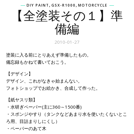
,
,
DIY PAINT
GSX-R1000
MOTORCYCLE
【全塗装その１】準
備編
2010-01-27
塗装に入る前にとりあえず準備したもの。
備忘録もかねて書いておこう。
【デザイン】
デザイン、これがなきゃ始まんない。
フォトショップでお絵かき、合成して作った。
【紙ヤスリ類】
・水研ぎペーパー(主に360～1500番)
・スポンジやすり（タンクなどあまり水を使いたくないとこ
ろ用、目詰まりしにくし）
・ペーパーのあて木