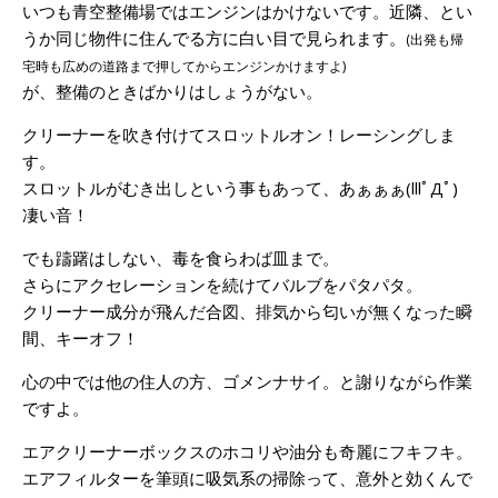
いつも青空整備場ではエンジンはかけないです。近隣、とい
うか同じ物件に住んでる方に白い目で見られます。
(出発も帰
宅時も広めの道路まで押してからエンジンかけますよ)
が、整備のときばかりはしょうがない。
クリーナーを吹き付けてスロットルオン！レーシングしま
す。
スロットルがむき出しという事もあって、あぁぁぁ(lllﾟДﾟ)
凄い音！
でも躊躇はしない、毒を食らわば皿まで。
さらにアクセレーションを続けてバルブをパタパタ。
クリーナー成分が飛んだ合図、排気から匂いが無くなった瞬
間、キーオフ！
心の中では他の住人の方、ゴメンナサイ。と謝りながら作業
ですよ。
エアクリーナーボックスのホコリや油分も奇麗にフキフキ。
エアフィルターを筆頭に吸気系の掃除って、意外と効くんで