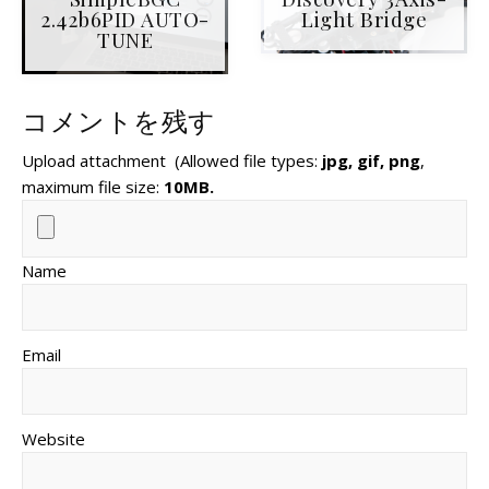
2.42b6PID AUTO-
Light Bridge
TUNE
コメントを残す
Upload attachment
(Allowed file types:
jpg, gif, png
,
maximum file size:
10MB.
Name
Email
Website