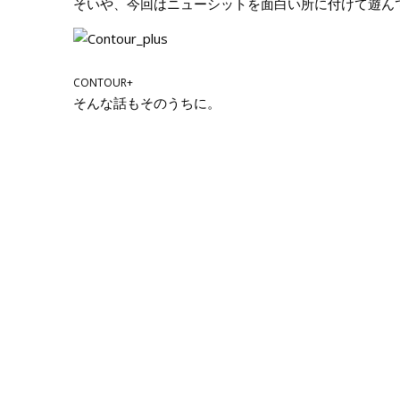
そいや、今回はニューシットを面白い所に付けて遊ん
CONTOUR+
そんな話もそのうちに。
走行メモ
■基本情報
気温
：22〜23℃
路面温度
：34.4℃
湿度
：43%
走行時間
：30min×2本
ベストタイム
：
1’07"46
■タイヤ
銘柄
：Fr/スパコルSC2 Rr/スパコルSC2
使用時間
：
Fr/今回
：60min ・
計
：60min
Rr:今回
：60min ・
計
：60min
表面温度
：Fr51.4℃/Rr54℃
温間空気圧
：Fr2.1/Rr2.1
■メモ
去年のベスト
1’10"14