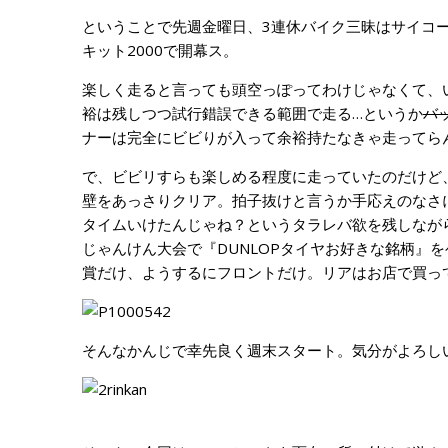
ということで先週金曜日、3連休バイク三昧はサイコー
キット2000で開幕ス。
楽しく走ると言っても頭空っぽってわけじゃなくて、
裕は残しつつ試行錯誤できる範囲で走る…というか
バ
ナーは完全にビビりが入って余裕持たなきゃ走ってらん
で、ビビリすらも楽しめる程度に走っていたのだけど
壁をあっさりクリア。拍子抜けと言うか手応えのなさ
タイムいけたんじゃね？というタラレバ欲を残しながら
じゃんけん大会で『DUNLOPタイヤお好きな銘柄』
賞だけ、ようするにフロントだけ。リアはお店で買って
そんなかんじで幸先良く週末スタート。気分がよろし