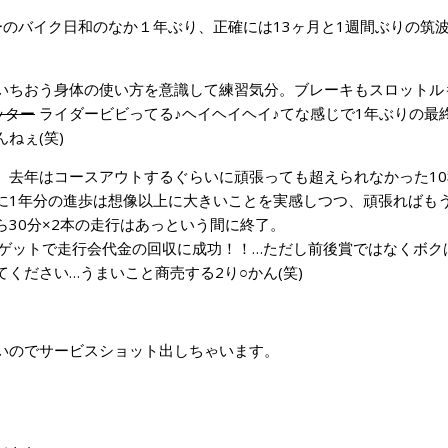
のバイク日和のなか１年ぶり、正確には13ヶ月と1週間ぶりの筑
いちおう身体の使い方を意識して練習気分。ブレーキもスロットル
ッター
ライダービビってる♪ヘイヘイヘイ♪てな感じで1年ぶりの最
ねぇ(笑)
、去年はコースアウトするぐらいに頑張っても超えられなかった10
に1年分の進歩は想像以上に大きいことを実感しつつ、頑張ればも
30分×2本の走行はあっという間に終了。
をゲットで走行会代金の回収に成功！！…ただし前後賞ではなくボク
ください…うまいこと商売する2り○かん(笑)
いのでサービスショット出しちゃいます。