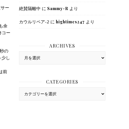
波サー
絶賛隔離中
に
より
Sammy-R
カウルリペア-2
に
より
hightimes247
も余
終コー
ARCHIVES
秒の
Archives
う少し
は前
CATEGORIES
Categories