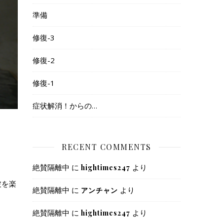
準備
修復-3
修復-2
修復-1
症状解消！からの…
RECENT COMMENTS
絶賛隔離中
に
より
hightimes247
波を楽
絶賛隔離中
に
より
アンチャン
絶賛隔離中
に
より
hightimes247