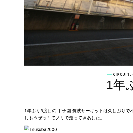
,
CIRCUIT
1年
1年ぶり5度目の
甲子園
筑波サーキットは久しぶりで
しもうぜっ！てノリで走ってきあした。