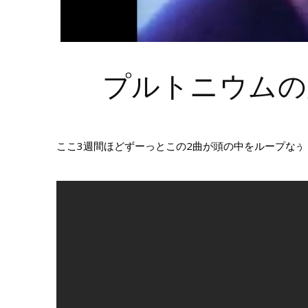
プルトニウムの
ここ3週間ほどずーっとこの2曲が頭の中をループな
う