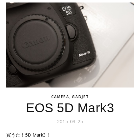
,
CAMERA
GADJET
EOS 5D Mark3
2015-03-25
買うた！5D Mark3！